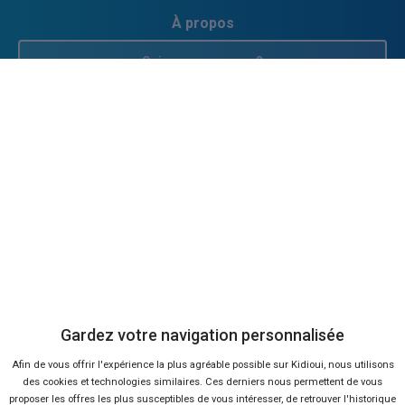
À propos
Qui sommes-nous ?
FAQ
Nous contacter
Presse
Conditions d'utilisation
Politique de confidentialité
Gardez votre navigation personnalisée
Afin de vous offrir l'expérience la plus agréable possible sur Kidioui, nous utilisons
Liens utiles
des cookies et technologies similaires. Ces derniers nous permettent de vous
proposer les offres les plus susceptibles de vous intéresser, de retrouver l'historique