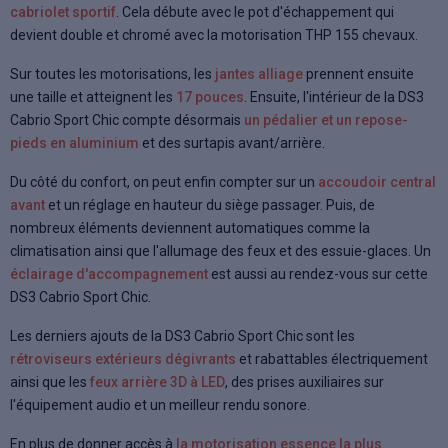
cabriolet sportif
. Cela débute avec le pot d'échappement qui
devient double et chromé avec la motorisation THP 155 chevaux.
Sur toutes les motorisations, les
jantes alliage
prennent ensuite
une taille et atteignent les
17 pouces
. Ensuite, l'intérieur de la DS3
Cabrio Sport Chic compte désormais
un pédalier et un repose-
pieds en aluminium
et des surtapis avant/arrière.
Du côté du confort, on peut enfin compter sur un
accoudoir central
avant
et un réglage en hauteur du siège passager. Puis, de
nombreux éléments deviennent automatiques comme la
climatisation ainsi que l'allumage des feux et des essuie-glaces. Un
éclairage d'accompagnement
est aussi au rendez-vous sur cette
DS3 Cabrio Sport Chic.
Les derniers ajouts de la DS3 Cabrio Sport Chic sont les
rétroviseurs extérieurs dégivrants
et rabattables électriquement
ainsi que les
feux arrière 3D à LED
, des prises auxiliaires sur
l'équipement audio et un meilleur rendu sonore.
En plus de donner accès à
la motorisation essence la plus