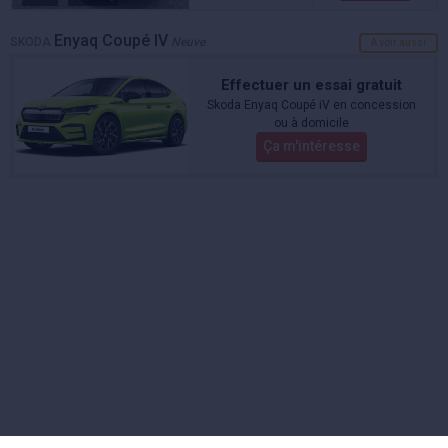
Enyaq Coupé IV
SKODA
Neuve
A voir aussi
Effectuer un essai gratuit
Skoda Enyaq Coupé iV en concession
ou à domicile
Ça m'intéresse