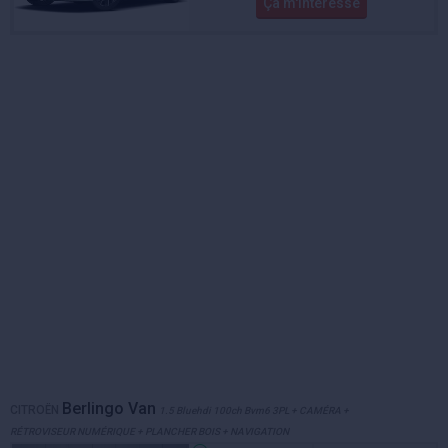
Ça m'intéresse
Berlingo Van
CITROËN
1.5 Bluehdi 100ch Bvm6 3PL + CAMÉRA +
RÉTROVISEUR NUMÉRIQUE + PLANCHER BOIS + NAVIGATION