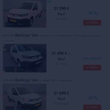
21 390 €
-33 %
Neuf
En stock
+ d'infos
Diesel
Blanc
Berlingo Van
CITROËN
M DIESEL 100 CH MANUELLE + Pack Premium connect
+ Caméra
21 490 €
HT
prix négocié
Neuf
En stock
+ d'infos
Diesel
Blanc
Berlingo Van
CITROËN
m diesel 100 ch manuelle
21 690 €
-32 %
Neuf
En arrivage
+ d'infos
Diesel
Blanc Icy