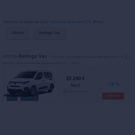
Voici les résultats de cette
recherche alternative
(15 offres) :
Citroën
Berlingo Van
Berlingo Van
CITROËN
1.5 blue hdi 100 s/s bvm6 plus business taille xl n1 1.5
blue hdi 100 s/s bvm6 plus business taille xl n1
- (2026)
23 290 €
-18 %
Neuf
Sur commande
+ d'infos
Diesel
Toutes couleurs