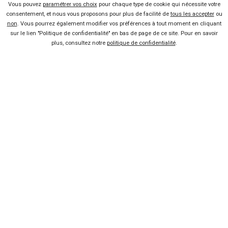
Vous pouvez
paramétrer vos choix
pour chaque type de cookie qui nécessite votre
consentement, et nous vous proposons pour plus de facilité de
tous les accepter
ou
non
. Vous pourrez également modifier vos préférences à tout moment en cliquant
sur le lien "Politique de confidentialité" en bas de page de ce site. Pour en savoir
plus, consultez notre
politique de confidentialité
.
Fiches techniques
Citroën
Descriptifs complets des autos, de leurs finitions, de leurs
avantages et de leurs inconvénients.
Consulter