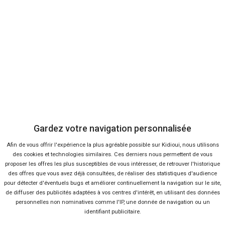
-19 %
Neuf
En stock
+ d'infos
Diesel
Blanc
Enyaq IV
SKODA
Neuve
A voir aussi
Effectuer un essai gratuit
Skoda Enyaq iV en concession ou à
domicile
Ça m'intéresse
Gardez votre navigation personnalisée
Afin de vous offrir l'expérience la plus agréable possible sur Kidioui, nous utilisons
des cookies et technologies similaires. Ces derniers nous permettent de vous
proposer les offres les plus susceptibles de vous intéresser, de retrouver l'historique
des offres que vous avez déjà consultées, de réaliser des statistiques d'audience
pour détecter d'éventuels bugs et améliorer continuellement la navigation sur le site,
de diffuser des publicités adaptées à vos centres d'intérêt, en utilisant des données
personnelles non nominatives comme l'IP, une donnée de navigation ou un
identifiant publicitaire.