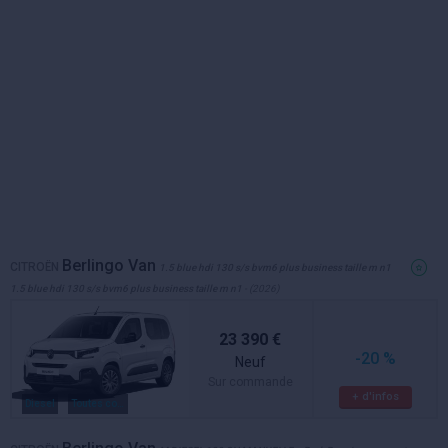
Berlingo Van
CITROËN
1.5 blue hdi 130 s/s bvm6 plus business taille m n1
1.5 blue hdi 130 s/s bvm6 plus business taille m n1
- (2026)
23 390 €
-20 %
Neuf
Sur commande
+ d'infos
Diesel
Toutes couleurs