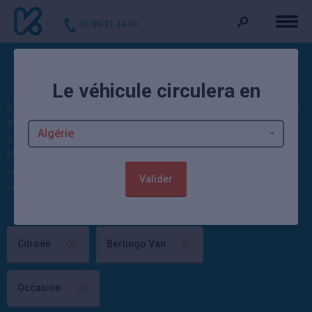
01 89 31 44 49
Voitures d'occasion Berlingo Van
Le véhicule circulera en
Découvrez nos occasions : 0 Berlingo Van d'occasion et 160 Citroën
disponibles actuellement. Kidioui propose des voitures Citroën
Berlingo Van neuves et occasion moins cher : 1903 occasions et
5099 voitures neuves disponibles sur Kidioui ! Ces autos sont
vendues contrôlées et garanties par un mandataire automobile ou
Valider
un concessionnaire Citroën.
Citroën
Berlingo Van
Occasion