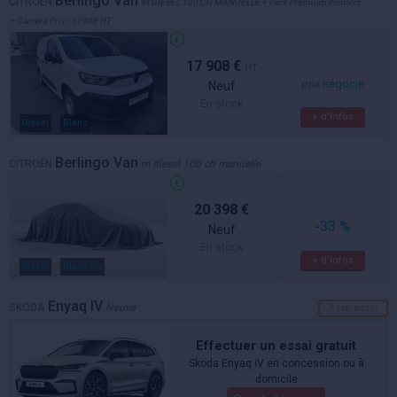
Berlingo Van
CITROËN
M DIESEL 100 CH MANUELLE + Pack Premium connect
+ Caméra Prix : 17908 HT
17 908 €
HT
prix négocié
Neuf
En stock
+ d'infos
Diesel
Blanc
Berlingo Van
CITROËN
m diesel 100 ch manuelle
20 398 €
-33 %
Neuf
En stock
+ d'infos
Diesel
Blanc Icy
Enyaq IV
SKODA
Neuve
A voir aussi
Effectuer un essai gratuit
Skoda Enyaq iV en concession ou à
domicile