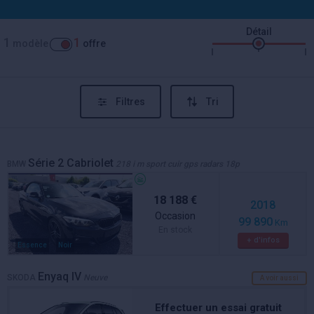
Détail
1
1
modèle
offre
Filtres
Tri
Série 2 Cabriolet
BMW
218 i m sport cuir gps radars 18p
18 188 €
2018
Occasion
99 890
Km
En stock
+ d'infos
Essence
Noir
Enyaq IV
SKODA
Neuve
A voir aussi
Effectuer un essai gratuit