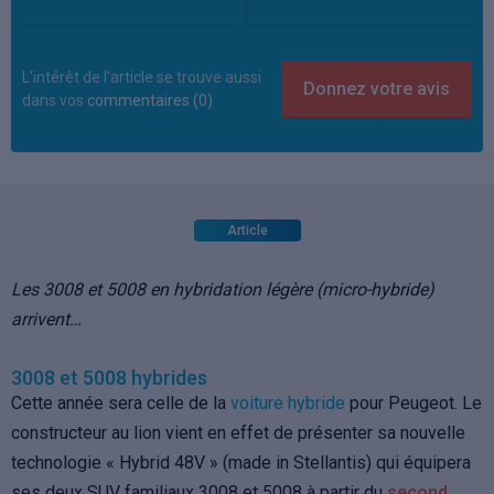
L'intérêt de l'article se trouve aussi
dans vos
commentaires (0)
Article
Les 3008 et 5008 en hybridation légère (micro-hybride)
arrivent…
3008 et 5008 hybrides
Cette année sera celle de la
voiture hybride
pour Peugeot. Le
constructeur au lion vient en effet de présenter sa nouvelle
technologie « Hybrid 48V » (made in Stellantis) qui équipera
ses deux SUV familiaux 3008 et 5008 à partir du
second