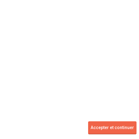
Concessionnaire
Vente voiture
Suivez-nous
Blog
Facebook
Twitter
2007 - 2026 ©
kidioui.fr
les meilleures offres automobiles des mandataires et concessionnaires -
Accepter et continuer
Tous droits réservés.