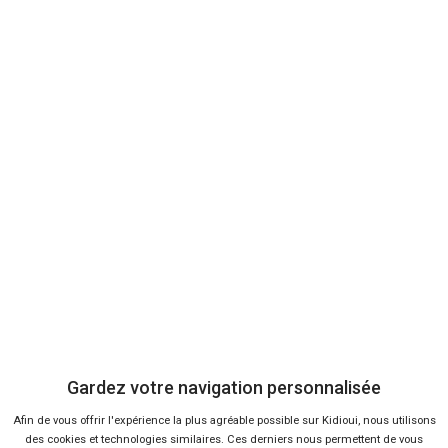
Bons plans
7 %
-38 %
Neuf
Ne
PEUGEOT
DACI
3008
Du
Gardez votre navigation personnalisée
Afin de vous offrir l'expérience la plus agréable possible sur Kidioui, nous utilisons
des cookies et technologies similaires. Ces derniers nous permettent de vous