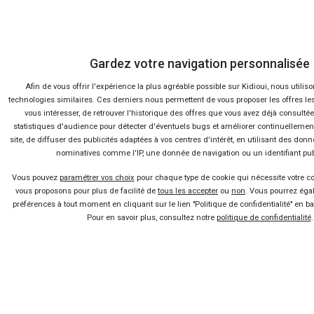
Concessionnaire
Gardez votre navigation personnalisée
Vente voiture
Afin de vous offrir l'expérience la plus agréable possible sur Kidioui, nous utilis
technologies similaires. Ces derniers nous permettent de vous proposer les offres le
Suivez-nous
vous intéresser, de retrouver l'historique des offres que vous avez déjà consultée
statistiques d'audience pour détecter d'éventuels bugs et améliorer continuellement
Blog
site, de diffuser des publicités adaptées à vos centres d'intérêt, en utilisant des do
nominatives comme l'IP, une donnée de navigation ou un identifiant publ
Vous pouvez
paramétrer vos choix
pour chaque type de cookie qui nécessite votre c
Facebook
vous proposons pour plus de facilité de
tous les accepter
ou
non
. Vous pourrez éga
préférences à tout moment en cliquant sur le lien "Politique de confidentialité" en ba
Pour en savoir plus, consultez notre
politique de confidentialité
.
Twitter
2007 - 2026 ©
kidioui.fr
les meilleures offres automobiles des mandataires et concessionnaires -
Tous droits réservés.