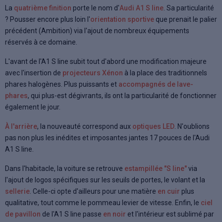
La
quatrième finition
porte le nom d'
Audi A1 S line
. Sa particularité
? Pousser encore plus loin l'
orientation sportive
que prenait le palier
précédent (Ambition) via l'ajout de nombreux équipements
réservés à ce domaine.
L'avant de l'A1 S line subit tout d'abord une modification majeure
avec l'insertion de
projecteurs Xénon
à la place des traditionnels
phares halogènes. Plus puissants et
accompagnés de lave-
phares
, qui plus-est dégivrants, ils ont la particularité de fonctionner
également le jour.
À l'arrière
, la nouveauté correspond aux
optiques LED
. N'oublions
pas non plus les inédites et imposantes jantes 17 pouces de l'Audi
A1 S line.
Dans l'habitacle, la voiture se retrouve
estampillée "S line"
via
l'ajout de logos spécifiques sur les seuils de portes, le volant et la
sellerie
. Celle-ci opte d'ailleurs pour une matière
en cuir
plus
qualitative, tout comme le pommeau levier de vitesse. Enfin, le
ciel
de pavillon
de l'A1 S line passe
en noir
et l'intérieur est sublimé par