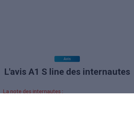
Avis
L'avis A1 S line des internautes
La note des internautes :
(aucun vote)
Soyez le premier à donner votre avis.