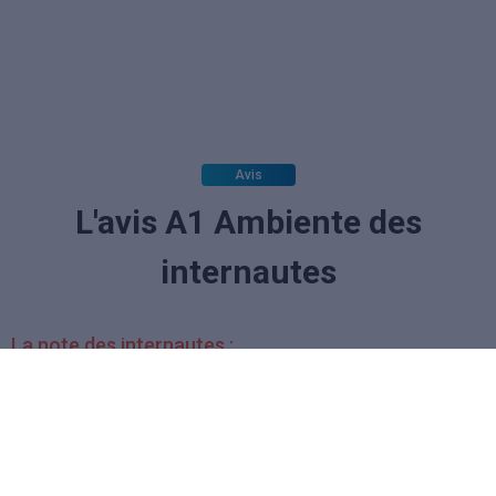
Avis
L'avis A1 Ambiente des
internautes
La note des internautes :
(aucun vote)
Soyez le premier à donner votre avis.