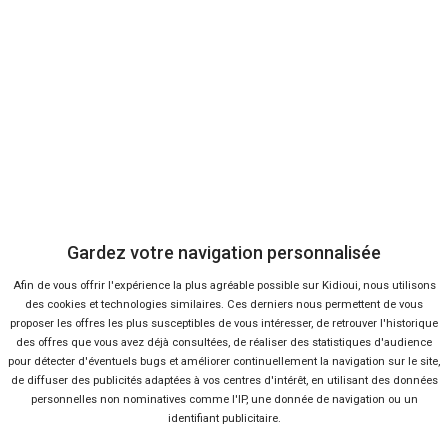
Bon plans
En ce moment sur Kidioui
0 %
-25 %
Neuf
Ne
HYUNDAI
HYU
Kona
i3
Gardez votre navigation personnalisée
Afin de vous offrir l'expérience la plus agréable possible sur Kidioui, nous utilisons
des cookies et technologies similaires. Ces derniers nous permettent de vous
proposer les offres les plus susceptibles de vous intéresser, de retrouver l'historique
des offres que vous avez déjà consultées, de réaliser des statistiques d'audience
pour détecter d'éventuels bugs et améliorer continuellement la navigation sur le site,
de diffuser des publicités adaptées à vos centres d'intérêt, en utilisant des données
personnelles non nominatives comme l'IP, une donnée de navigation ou un
identifiant publicitaire.
26 offres