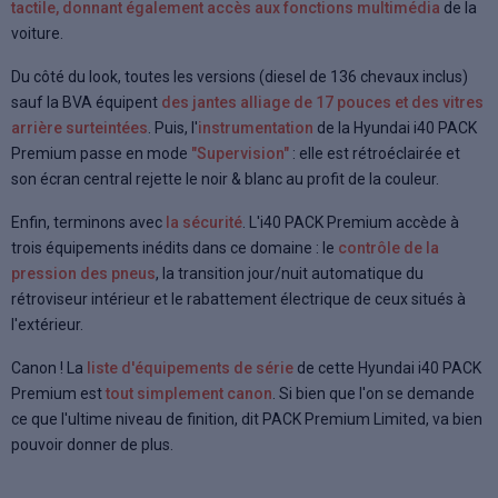
tactile, donnant également accès aux fonctions multimédia
de la
voiture.
Du côté du look, toutes les versions (diesel de 136 chevaux inclus)
sauf la BVA équipent
des jantes alliage de 17 pouces et des vitres
arrière surteintées
. Puis, l'
instrumentation
de la Hyundai i40 PACK
Premium passe en mode
"Supervision"
: elle est rétroéclairée et
son écran central rejette le noir & blanc au profit de la couleur.
Enfin, terminons avec
la sécurité
. L'i40 PACK Premium accède à
trois équipements inédits dans ce domaine : le
contrôle de la
pression des pneus
, la transition jour/nuit automatique du
rétroviseur intérieur et le rabattement électrique de ceux situés à
l'extérieur.
Canon ! La
liste d'équipements de série
de cette Hyundai i40 PACK
Premium est
tout simplement canon
. Si bien que l'on se demande
ce que l'ultime niveau de finition, dit PACK Premium Limited, va bien
pouvoir donner de plus.