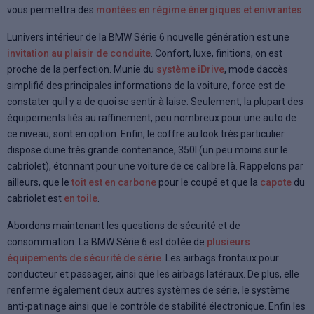
vous permettra des
montées en régime énergiques et enivrantes
.
Lunivers intérieur de la BMW Série 6 nouvelle génération est une
invitation au plaisir de conduite
. Confort, luxe, finitions, on est
proche de la perfection. Munie du
système iDrive
, mode daccès
simplifié des principales informations de la voiture, force est de
constater quil y a de quoi se sentir à laise. Seulement, la plupart des
équipements liés au raffinement, peu nombreux pour une auto de
ce niveau, sont en option. Enfin, le coffre au look très particulier
dispose dune très grande contenance, 350l (un peu moins sur le
cabriolet), étonnant pour une voiture de ce calibre là. Rappelons par
ailleurs, que le
toit est en carbone
pour le coupé et que la
capote
du
cabriolet est
en toile
.
Abordons maintenant les questions de sécurité et de
consommation. La BMW Série 6 est dotée de
plusieurs
équipements de sécurité de série
. Les airbags frontaux pour
conducteur et passager, ainsi que les airbags latéraux. De plus, elle
renferme également deux autres systèmes de série, le système
anti-patinage ainsi que le contrôle de stabilité électronique. Enfin les