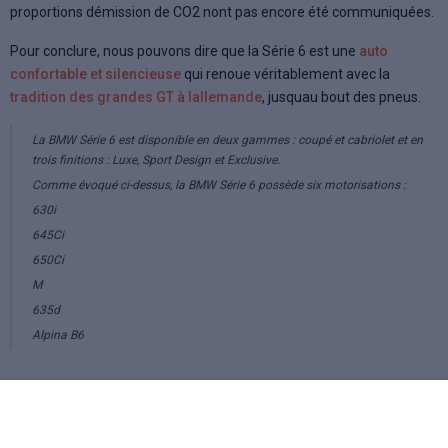
proportions démission de CO2 nont pas encore été communiquées.
Pour conclure, nous pouvons dire que la Série 6 est une
auto
confortable et silencieuse
qui renoue véritablement avec la
tradition des grandes GT à lallemande
, jusquau bout des pneus.
La BMW Série 6 est disponible en deux gammes : coupé et cabriolet et en
trois finitions : Luxe, Sport Design et Exclusive.
Comme évoqué ci-dessus, la BMW Série 6 possède six motorisations :
630i
645Ci
650Ci
M
635d
Alpina B6