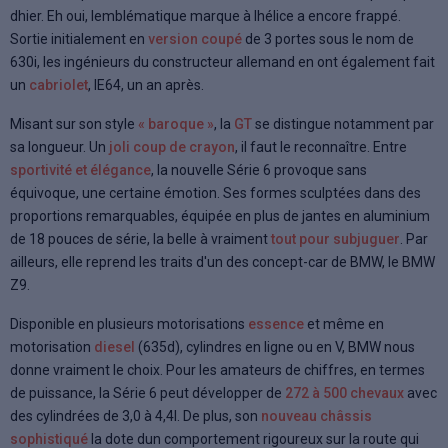
dhier. Eh oui, lemblématique marque à lhélice a encore frappé.
Sortie initialement en
version coupé
de 3 portes sous le nom de
630i, les ingénieurs du constructeur allemand en ont également fait
un
cabriolet
, lE64, un an après.
Misant sur son style
« baroque »
, la
GT
se distingue notamment par
sa longueur. Un
joli coup de crayon
, il faut le reconnaître. Entre
sportivité et élégance
, la nouvelle Série 6 provoque sans
équivoque, une certaine émotion. Ses formes sculptées dans des
proportions remarquables, équipée en plus de jantes en aluminium
de 18 pouces de série, la belle à vraiment
tout pour subjuguer
. Par
ailleurs, elle reprend les traits d'un des concept-car de BMW, le BMW
Z9.
Disponible en plusieurs motorisations
essence
et même en
motorisation
diesel
(635d), cylindres en ligne ou en V, BMW nous
donne vraiment le choix. Pour les amateurs de chiffres, en termes
de puissance, la Série 6 peut développer de
272 à 500 chevaux
avec
des cylindrées de 3,0 à 4,4l. De plus, son
nouveau châssis
sophistiqué
la dote dun comportement rigoureux sur la route qui