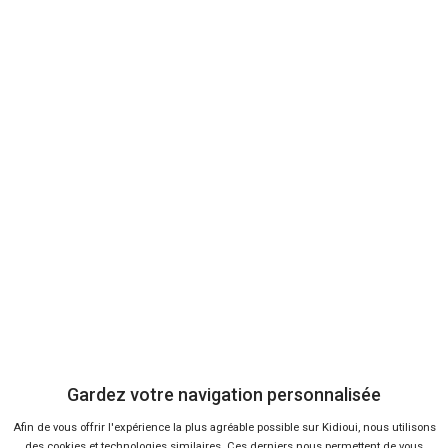
Envoyer cet avis
Bon plans
En ce moment sur Kidioui
Gardez votre navigation personnalisée
Afin de vous offrir l'expérience la plus agréable possible sur Kidioui, nous utilisons
des cookies et technologies similaires. Ces derniers nous permettent de vous