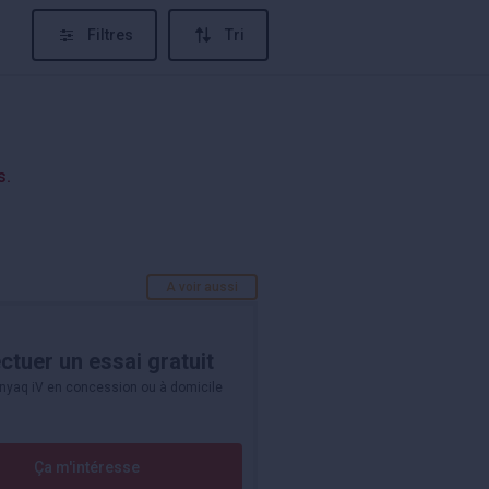
Filtres
Tri
s.
A voir aussi
ctuer un essai gratuit
nyaq iV en concession ou à domicile
Ça m'intéresse