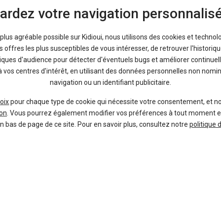
ifficile de revenir sur un autre modèle. C’est d’autant plus vrai qu’on béné
ardez votre navigation personnalis
t particulièrement réussi avec
des lignes sculptées
qui donnent le tour
iaux (bois massif, aluminium brossé, cuir…). L’habitabilité est suffisan
a plus agréable possible sur Kidioui, nous utilisons des cookies et technol
 litres). La liste d’équipements s’articule autour de quatre niveaux (Sup
offres les plus susceptibles de vous intéresser, de retrouver l'histori
Enfin, les motorisations offrent une belle variété avec pas moins de six 
tiques d'audience pour détecter d'éventuels bugs et améliorer continuell
0 ou 210 chevaux
. On compte même un septième choix avec la version « 
à vos centres d'intérêt, en utilisant des données personnelles non nom
 prix ? Nous vous aidons dans votre réflexion en vous permettant de com
navigation ou un identifiant publicitaire.
e mandataire Giulia
de votre région relayent leurs catalogues directe
ez du temps et dépensez moins d’argent ! Vous pouvez également compa
oix
pour chaque type de cookie qui nécessite votre consentement, et n
neuves ou d'occasion, à la fois.
on
. Vous pourrez également modifier vos préférences à tout moment en c
en bas de page de ce site. Pour en savoir plus, consultez notre
politique 
À propos
Liens utiles
Qui sommes-nous ?
Voiture pas chère
FAQ
Mandataire auto