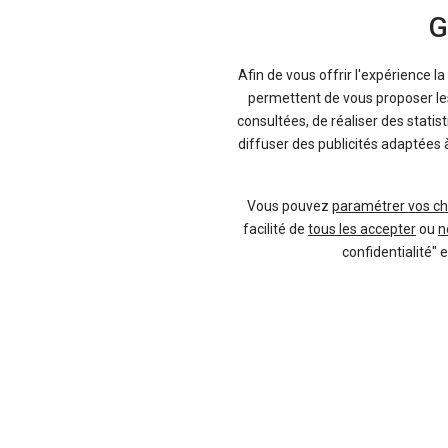
volant de la berline italienne, il sera d
G
dans les autres domaines. Le design es
soignée avec des choix habiles de matér
Afin de vous offrir l'expérience l
de coffre ne laisse pas sur sa faim (480
permettent de vous proposer les 
pointue dans le domaine de la sécurité. 
consultées, de réaliser des statis
280 chevaux ; 2.2 diesel 136, 150, 18
diffuser des publicités adaptées 
chevaux. Quel modèle choisir et à quel
votre domicile :
concessionnaire comm
comparateur automobile Kidioui, gagn
Vous pouvez
paramétrer vos ch
concessionnaire giulia
, qu'elles soient 
facilité de
tous les accepter
ou
n
confidentialité" 
Vendeur professionel
Devenir vendeur partenaire
Se connecter