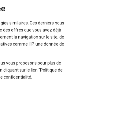
ficie aussi de très bonnes prestations
ée
nis. La présentation intérieure est
te pour quatre personnes et le volume
ogies similaires. Ces derniers nous
er, Lusso, Sport, Veloce) et se montre
que des offres que vous avez déjà
choix différents :
2.0 essence 200 ou
ement la navigation sur le site, de
Quadrigoflio Verde » et son V6 de 510
inatives comme l'IP, une donnée de
parer les meilleures offres près de
ment sur cette page. Sur le
rer toutes les offres de
ous vous proposons pour plus de
liquant sur le lien "Politique de
de confidentialité
.
Suivez-nous
Blog