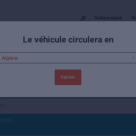
Voiture neuve
Vo
Le véhicule circulera en
ulia neuves remisées
meo
Giulia
neuve moins chère issue de concessionnaire et de mandataire 
véhicules Alfa Romeo neufs
jusqu'à -31,50% disponibles sur Kidioui.
Valider
Neuf
(tout effacer)
ort (HT)