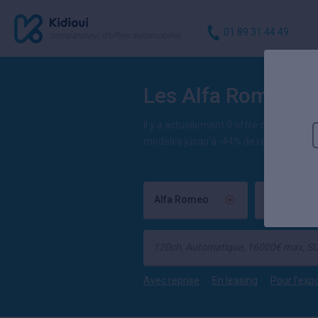
01 89 31 44 49
comparateur d'offres automobiles
Les Alfa Romeo Gi
Il y a actuellement 0 offre de Alfa Ro
modèles jusqu'à -44% de remise et 32
Alfa Romeo
Giulia
Avec reprise
En leasing
Pour l'exp