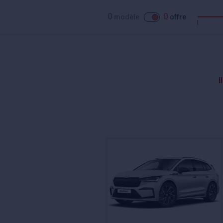
0
0
modèle
offre
I