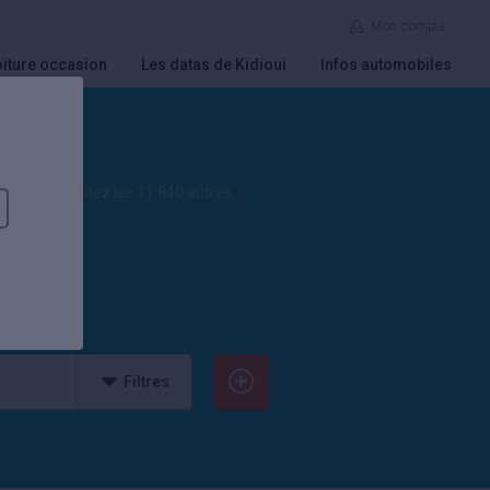
Mon compte
iture occasion
Les datas de Kidioui
Infos automobiles
auto. Consultez les 11 840 autres
Filtres