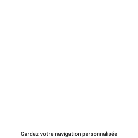
RENAULT
Twingo
à partir de
à partir de
95 970
7 788 €
Km
Voir l'offre
Gardez votre navigation personnalisée