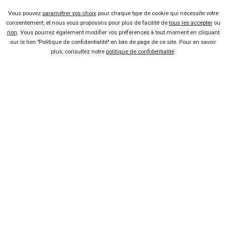
Vous pouvez
paramétrer vos choix
pour chaque type de cookie qui nécessite votre
consentement, et nous vous proposons pour plus de facilité de
tous les accepter
ou
non
. Vous pourrez également modifier vos préférences à tout moment en cliquant
KIA
sur le lien "Politique de confidentialité" en bas de page de ce site. Pour en savoir
Sportage
plus, consultez notre
politique de confidentialité
.
à partir de
à partir de
45 500
25 990 €
Km
Voir l'offre