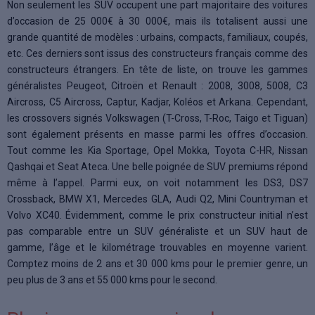
Non seulement les SUV occupent une part majoritaire des voitures
d’occasion de 25 000€ à 30 000€, mais ils totalisent aussi une
grande quantité de modèles : urbains, compacts, familiaux, coupés,
etc. Ces derniers sont issus des constructeurs français comme des
constructeurs étrangers. En tête de liste, on trouve les gammes
généralistes Peugeot, Citroën et Renault : 2008, 3008, 5008, C3
Aircross, C5 Aircross, Captur, Kadjar, Koléos et Arkana. Cependant,
les crossovers signés Volkswagen (T-Cross, T-Roc, Taigo et Tiguan)
sont également présents en masse parmi les offres d’occasion.
Tout comme les Kia Sportage, Opel Mokka, Toyota C-HR, Nissan
Qashqai et Seat Ateca. Une belle poignée de SUV premiums répond
même à l’appel. Parmi eux, on voit notamment les DS3, DS7
Crossback, BMW X1, Mercedes GLA, Audi Q2, Mini Countryman et
Volvo XC40. Évidemment, comme le prix constructeur initial n’est
pas comparable entre un SUV généraliste et un SUV haut de
gamme, l’âge et le kilométrage trouvables en moyenne varient.
Comptez moins de 2 ans et 30 000 kms pour le premier genre, un
peu plus de 3 ans et 55 000 kms pour le second.