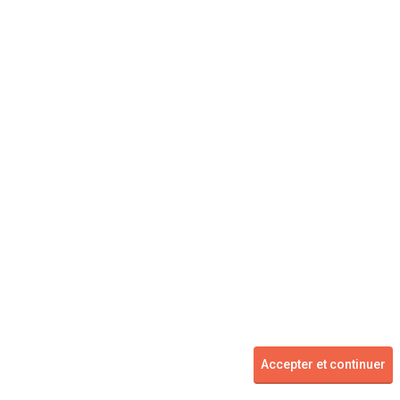
Voir les 7 offres
AUDI
A4 Avant
Accepter et continuer