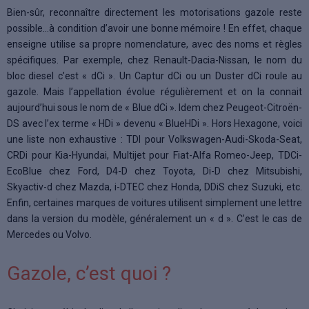
Bien-sûr, reconnaître directement les motorisations gazole reste
possible…à condition d’avoir une bonne mémoire ! En effet, chaque
enseigne utilise sa propre nomenclature, avec des noms et règles
spécifiques. Par exemple, chez Renault-Dacia-Nissan, le nom du
bloc diesel c’est « dCi ». Un Captur dCi ou un Duster dCi roule au
gazole. Mais l’appellation évolue régulièrement et on la connait
aujourd’hui sous le nom de « Blue dCi ». Idem chez Peugeot-Citroën-
DS avec l’ex terme « HDi » devenu « BlueHDi ». Hors Hexagone, voici
une liste non exhaustive : TDI pour Volkswagen-Audi-Skoda-Seat,
CRDi pour Kia-Hyundai, Multijet pour Fiat-Alfa Romeo-Jeep, TDCi-
EcoBlue chez Ford, D4-D chez Toyota, Di-D chez Mitsubishi,
Skyactiv-d chez Mazda, i-DTEC chez Honda, DDiS chez Suzuki, etc.
Enfin, certaines marques de voitures utilisent simplement une lettre
dans la version du modèle, généralement un « d ». C’est le cas de
Mercedes ou Volvo.
Gazole, c’est quoi ?