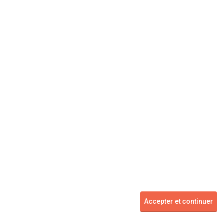
PEUGEOT
508
à partir de
à partir de
105 000
11 750 €
Km
Voir les 2 offres
Accepter et continuer