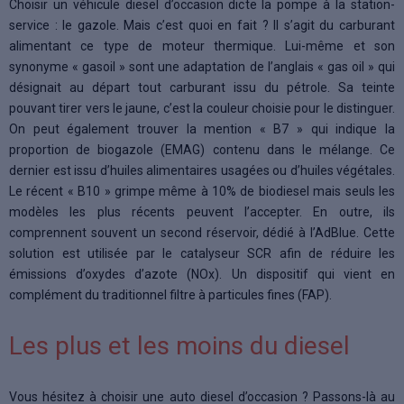
Choisir un véhicule diesel d’occasion dicte la pompe à la station-
service : le gazole. Mais c’est quoi en fait ? Il s’agit du carburant
alimentant ce type de moteur thermique. Lui-même et son
synonyme « gasoil » sont une adaptation de l’anglais « gas oil » qui
désignait au départ tout carburant issu du pétrole. Sa teinte
pouvant tirer vers le jaune, c’est la couleur choisie pour le distinguer.
On peut également trouver la mention « B7 » qui indique la
proportion de biogazole (EMAG) contenu dans le mélange. Ce
dernier est issu d’huiles alimentaires usagées ou d’huiles végétales.
Le récent « B10 » grimpe même à 10% de biodiesel mais seuls les
modèles les plus récents peuvent l’accepter. En outre, ils
comprennent souvent un second réservoir, dédié à l’AdBlue. Cette
solution est utilisée par le catalyseur SCR afin de réduire les
émissions d’oxydes d’azote (NOx). Un dispositif qui vient en
complément du traditionnel filtre à particules fines (FAP).
Les plus et les moins du diesel
Vous hésitez à choisir une auto diesel d’occasion ? Passons-là au