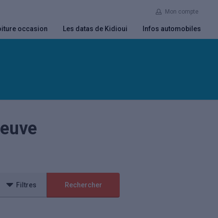
Mon compte
iture occasion
Les datas de Kidioui
Infos automobiles
neuve
Filtres