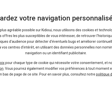
ortant dans le recherche de
ation de votre nouvelle auto
ardez votre navigation personnalis
, GPL voire électricité ou
ù l’utilité de chercher sa
a plus agréable possible sur Kidioui, nous utilisons des cookies et technol
s’assurer que son mode
offres les plus susceptibles de vous intéresser, de retrouver l'histori
os habitudes. Une voiture
tiques d'audience pour détecter d'éventuels bugs et améliorer continuell
u BlueHDi chez PSA, s’avère
à vos centres d'intérêt, en utilisant des données personnelles non nom
 régulièrement de longues
navigation ou un identifiant publicitaire.
ence, avec TCe ou PureTech
ogique si vous circulez
oix
pour chaque type de cookie qui nécessite votre consentement, et n
on
. Vous pourrez également modifier vos préférences à tout moment en c
en bas de page de ce site. Pour en savoir plus, consultez notre
politique 
ues, hybrides ou hybrides
E ou la Toyota Prius - qui
sommation de carburant et
ant de possibilités parmi
fin de personnaliser les annonces de voitures neuves et trouver votre bo