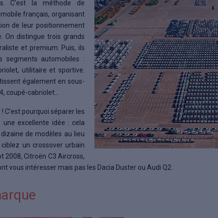
ats. C’est la méthode de
mobile français, organisant
tion de leur positionnement
e. On distingue trois grands
aliste et premium. Puis, ils
rs segments automobiles :
olet, utilitaire et sportive.
rtissent également en sous-
4, coupé-cabriolet…
e ! C’est pourquoi séparer les
 une excellente idée : cela
 dizaine de modèles au lieu
 ciblez un crossover urbain
t 2008, Citroën C3 Aircross,
nt vous intéresser mais pas les Dacia Duster ou Audi Q2.
marque