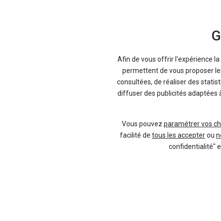
Bien évidemment, un autre critère imp
véhicules, c’est l’énergie. La motoris
G
peut demander du gazole, sans plomb
encore les deux en même temps ! D’o
Afin de vous offrir l'expérience l
voiture neuve par énergie
afin de 
permettent de vous proposer les 
d’alimentation corresponde bien à v
consultées, de réaliser des statis
diesel, roulant au dCi chez Renault o
diffuser des publicités adaptées 
par exemple utile si vous réalisez
distances. Tandis qu’une voiture ess
respectivement, se montre plus l
Vous pouvez
paramétrer vos ch
majoritairement en ville.
facilité de
tous les accepter
ou
n
confidentialité" 
Sans oublier les voitures électriq
rechargeables - comme la Renault ZO
réduisent voire suppriment la con
reçoivent un bonus écologique. Aut
lesquelles vous devez faire un choix, a