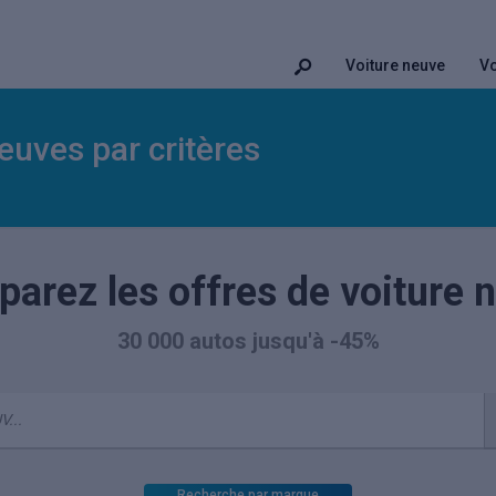
Voiture neuve
Vo
euves par critères
arez les offres de voiture 
30 000 autos jusqu'à -45%
Recherche par marque