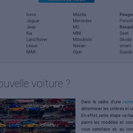
Iveco
Mazda
Peuge
Jaguar
Mercedes
Porsch
Jeep
MG
Renaul
Kia
MINI
Seat
Land Rover
Mitsubishi
Skoda
Lexus
Nissan
smart
MAN
Opel
Suzuki
uvelle voiture ?
Dans le cadre d’une
rech
déterminer les critères et 
En effet, cette étape va fai
parmi les modèles et cons
vous satisfaire et, au co