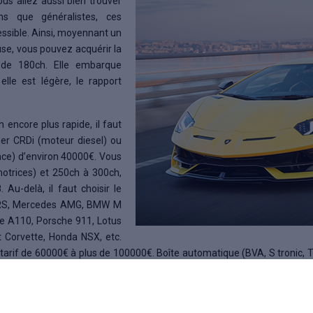
us allez aussi bien trouver
s que généralistes, ces
cessible. Ainsi, moyennant un
se, vous pouvez acquérir la
 de 180ch. Elle embarque
le est légère, le rapport
encore plus rapide, il faut
ger CRDi (moteur diesel) ou
ce) d’environ 40000€. Vous
motrices) et 250ch à 300ch,
Au-delà, il faut choisir le
 RS, Mercedes AMG, BMW M
ne A110, Porsche 911, Lotus
t Corvette, Honda NSX, etc.
 tarif de 60000€ à plus de 100000€. Boîte automatique (BVA, S tronic, Ti
…), freins à disque ventilés, aileron aérodynamique, fibre de carbone, 
mum, vous devez passer à la voiture ultra sportive, type supercar ou 