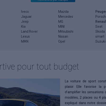
Iveco
Mazda
Peuge
Jaguar
Mercedes
Porsch
Jeep
MG
Renaul
Kia
MINI
Seat
Land Rover
Mitsubishi
Skoda
Lexus
Nissan
smart
MAN
Opel
Suzuki
rtive pour tout budget
La voiture de sport cons
plaisir. Elle favorise la
d’amplifier les sensations
modèles, 2 places ou 4 pl
expliqué dans notre dossi