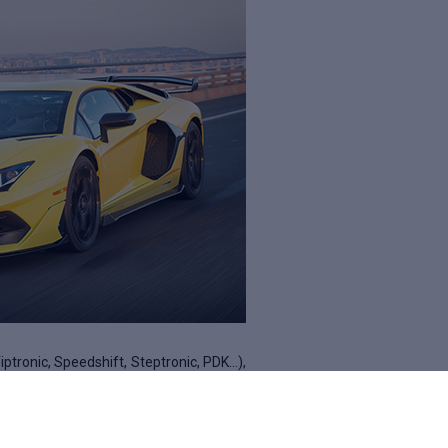
ptronic, Speedshift, Steptronic, PDK…),
sièges baquet, palettes au volant : tout
hypercar. Citons Ferrari, Lamborghini,