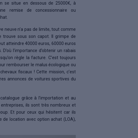
um se situe en dessous de 25000€, à
’une remise de concessionnaire ou
chat.
tive neuve n’a pas de limite, tout comme
se trouve sous son capot. Il grimpe de
eut atteindre 40000 euros, 60000 euros
. D’où l’importance d’obtenir un rabais
qu’on règle la facture. C’est toujours
our rembourser le malus écologique ou
 chevaux fiscaux ! Cette mission, c’est
ures annonces de voitures sportives du
catalogue grâce à l’importation et au
entreprises, ils sont très nombreux et
oup. Et pour ceux qui hésitent car ils
e de location avec option achat (LOA),