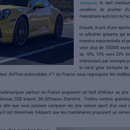
catégorie
, le tarif minim
condition de profiter d
mandataire auto lors de l’a
Ensuite, le prix d’une spor
la cylindrée grisante qui 
manière exponentielle et p
voire plus de 100000 euros
de 10%, 15% voire 20% lors
intéressant, par exemple p
le carte grise surtaxée de
ateur d’offres automobiles n°1 en France, nous regroupons les meille
ultimarques partout en France proposent un tarif inférieur au prix 
 Briocar, CCB Import, SN Diffusion, Starterre… Petites comme grandes 
ite afin que vous puissiez comparer les prix voiture sport d’un seul c
u’il est désormais fréquent que les mandataires proposent un servic