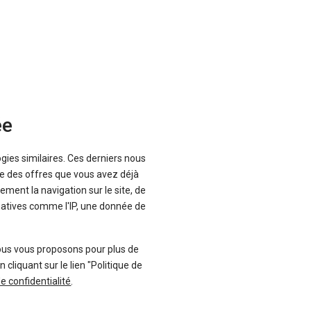
jusqu'à
à partir de
-34 %
28 929 €
Voir les 13 offres
ée
ogies similaires. Ces derniers nous
que des offres que vous avez déjà
jusqu'à
à partir de
ement la navigation sur le site, de
-34 %
28 828 €
inatives comme l'IP, une donnée de
ous vous proposons pour plus de
liquant sur le lien "Politique de
Voir les 13 offres
de confidentialité
.