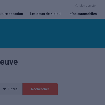
Mon compte
iture occasion
Les datas de Kidioui
Infos automobiles
neuve
Filtres