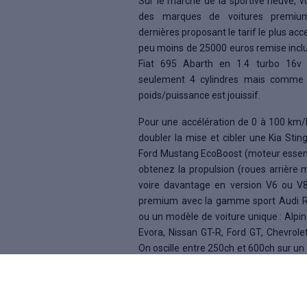
Sur le marché de la sportive neuve, vo
des marques de voitures premium
dernières proposant le tarif le plus ac
peu moins de 25000 euros remise inclu
Fiat 695 Abarth en 1.4 turbo 16v
seulement 4 cylindres mais comme el
poids/puissance est jouissif.
Pour une accélération de 0 à 100 km/h 
doubler la mise et cibler une Kia Stin
Ford Mustang EcoBoost (moteur essen
obtenez la propulsion (roues arrière 
voire davantage en version V6 ou V8. 
premium avec la gamme sport Audi
ou un modèle de voiture unique : Alpi
Evora, Nissan GT-R, Ford GT, Chevrole
On oscille entre 250ch et 600ch sur un
transmission intégrale (Quattro, 4Matic
l’attirail de la finition sport est là.
Enfin, pour le nombre de chevaux maxi