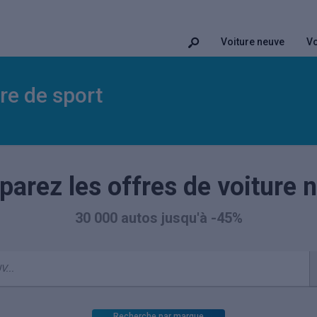
Voiture neuve
Vo
ure de sport
arez les offres de voiture 
30 000 autos jusqu'à -45%
Recherche par marque