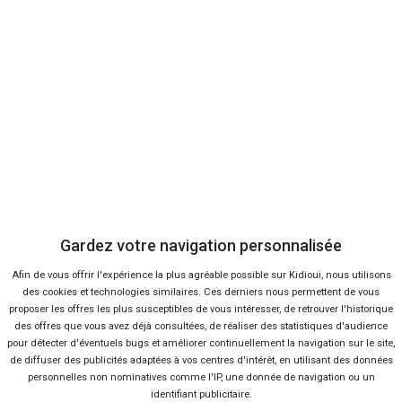
RENAULT
Trafic
Gardez votre navigation personnalisée
Afin de vous offrir l'expérience la plus agréable possible sur Kidioui, nous utilisons
des cookies et technologies similaires. Ces derniers nous permettent de vous
à partir de
à partir de
proposer les offres les plus susceptibles de vous intéresser, de retrouver l'historique
24 450
25 988 €
Km
des offres que vous avez déjà consultées, de réaliser des statistiques d'audience
pour détecter d'éventuels bugs et améliorer continuellement la navigation sur le site,
de diffuser des publicités adaptées à vos centres d'intérêt, en utilisant des données
personnelles non nominatives comme l'IP, une donnée de navigation ou un
identifiant publicitaire.
Voir les 4 offres