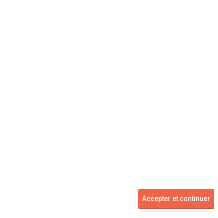
HYUNDAI
Kona
à partir de
à partir de
15 092
13 990 €
Km
Voir les 7 offres
Accepter et continuer