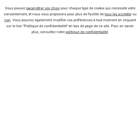
Vous pouvez
paramétrer vos choix
pour chaque type de cookie qui nécessite votre
consentement, et nous vous proposons pour plus de facilité de
tous les accepter
ou
non
. Vous pourrez également modifier vos préférences à tout moment en cliquant
sur le lien "Politique de confidentialité" en bas de page de ce site. Pour en savoir
plus, consultez notre
politique de confidentialité
.
TOYOTA
C-HR
à partir de
à partir de
3 500
22 188 €
Km