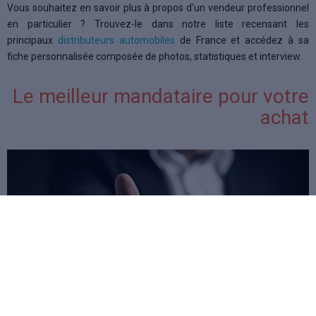
Vous souhaitez en savoir plus à propos d'un vendeur professionnel
en particulier ? Trouvez-le dans notre liste recensant les
principaux
distributeurs automobiles
de France et accédez à sa
fiche personnalisée composée de photos, statistiques et interview.
Le meilleur mandataire pour votre
achat