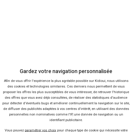
D'ailleurs, l'unicité d'une recherche est un avantage : plus une
requête est complexe, plus elle répond de manière précise aux
besoins de celui qui l'émet. C'est pourquoi Kidioui propose aux
acheteurs un système comparatif géographique et multicritères.
Vous affinez votre recherche selon les diverses caractéristiques de
l'auto (modèle, énergie, nombre de portes...) et de vos conditions
Gardez votre navigation personnalisée
d'achat (disponibilité, type de vente, localisation...). Envie d'une
Afin de vous offrir l'expérience la plus agréable possible sur Kidioui, nous utilisons
petite voiture Renault qui consomme peu et qui est accessible en
des cookies et technologies similaires. Ces derniers nous permettent de vous
leasing ? Le tout chez un mandataire à Toulouse qui propose des
proposer les offres les plus susceptibles de vous intéresser, de retrouver l'historique
conditions de reprise pour votre ancien véhicule ? Aucun problème,
des offres que vous avez déjà consultées, de réaliser des statistiques d'audience
pour détecter d'éventuels bugs et améliorer continuellement la navigation sur le site,
sélectionnez votre modèle, cochez les cases correspondantes et
de diffuser des publicités adaptées à vos centres d'intérêt, en utilisant des données
les offres compatibles apparaissent.
personnelles non nominatives comme l'IP, une donnée de navigation ou un
identifiant publicitaire.
Ce sont plutôt les prix hors taxe pour effectuer un export hors de
France qui vous intéressent ? Il est également possible de forcer la
Vous pouvez
paramétrer vos choix
pour chaque type de cookie qui nécessite votre