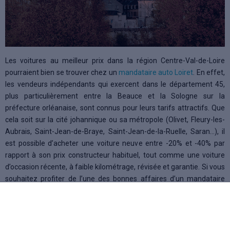
Les voitures au meilleur prix dans la région Centre-Val-de-Loire
pourraient bien se trouver chez un
mandataire auto Loiret
. En effet,
les vendeurs indépendants qui exercent dans le département 45,
plus particulièrement entre la Beauce et la Sologne sur la
préfecture orléanaise, sont connus pour leurs tarifs attractifs. Que
cela soit sur la cité johannique ou sa métropole (Olivet, Fleury-les-
Aubrais, Saint-Jean-de-Braye, Saint-Jean-de-la-Ruelle, Saran…), il
est possible d’acheter une voiture neuve entre -20% et -40% par
rapport à son prix constructeur habituel, tout comme une voiture
d’occasion récente, à faible kilométrage, révisée et garantie. Si vous
souhaitez profiter de l’une des bonnes affaires d’un mandataire
auto Orléans, cette page répertorie toutes les offres disponibles
actuellement.
Sur Kidioui.fr, il est effectivement possible de trouver et comparer