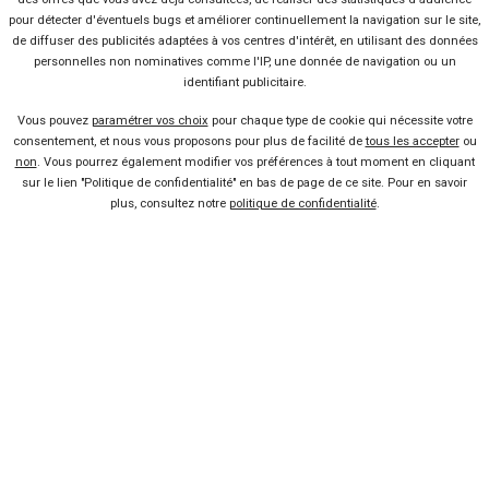
en leasing (location avec option d’achat), ils sont repris par la plupart
pour détecter d'éventuels bugs et améliorer continuellement la navigation sur le site,
des indépendants. Idem pour gestion administrative. La plupart des
de diffuser des publicités adaptées à vos centres d'intérêt, en utilisant des données
mandataires automobiles Orléans sont ainsi agréés pour fournir
personnelles non nominatives comme l'IP, une donnée de navigation ou un
une carte grise et des plaques d’immatriculation.
identifiant publicitaire.
Vous pouvez
paramétrer vos choix
pour chaque type de cookie qui nécessite votre
consentement, et nous vous proposons pour plus de facilité de
tous les accepter
ou
non
. Vous pourrez également modifier vos préférences à tout moment en cliquant
sur le lien "Politique de confidentialité" en bas de page de ce site. Pour en savoir
plus, consultez notre
politique de confidentialité
.
Bon plans
En ce moment sur Kidioui
0 %
-17 %
Neuf
Ne
TOYOTA
MG
Yaris Cross
M