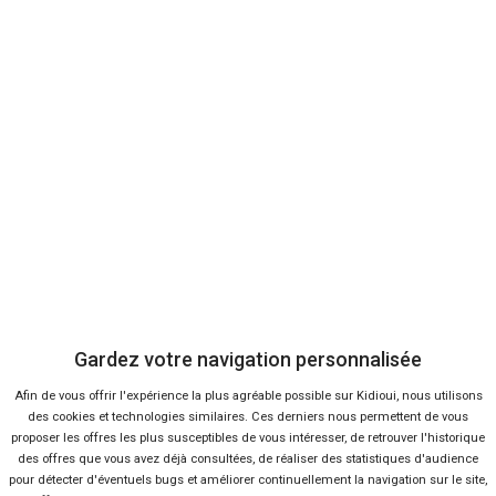
Ville la plus peuplée du 22, Saint-Brieuc attire de nombreux
mandataires automobiles Côtes-d’Armor. On peut les trouver en
son centre comme dans l’agglomération : Plérin, Ploufragan,
Trégueux, Langueux, etc. Multi-marques la plupart du temps, le
mandataire auto Saint-Brieuc
proposera dans son showroom de
modèles de constructeurs français (Clio, 2008, Duster…) comme de
constructeurs étrangers (Golf, Fiesta, Corsa…), des citadines aux
SUV en passant par les utilitaires et cabriolets.
Gardez votre navigation personnalisée
Comment vous y retrouver parmi tout le choix des mandataires
Afin de vous offrir l'expérience la plus agréable possible sur Kidioui, nous utilisons
Saint-Brieuc ? Comparer les prix en amont sur Kidioui vous
des cookies et technologies similaires. Ces derniers nous permettent de vous
permettra de trier les offres de voitures briochines en fonction de
proposer les offres les plus susceptibles de vous intéresser, de retrouver l'historique
vos critères. En effet, vous pouvez utiliser la barre de recherche
des offres que vous avez déjà consultées, de réaliser des statistiques d'audience
pour indiquer vos préférences : motorisations, boîte de vitesses,
pour détecter d'éventuels bugs et améliorer continuellement la navigation sur le site,