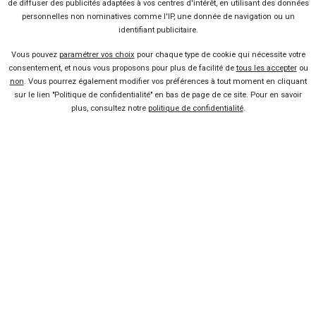
de diffuser des publicités adaptées à vos centres d'intérêt, en utilisant des données
couleur, climatisation, GPS, caméra de recul, jantes alliage, etc.
personnelles non nominatives comme l'IP, une donnée de navigation ou un
identifiant publicitaire.
Retrouvez aussi ces pages à propos
Vous pouvez
paramétrer vos choix
pour chaque type de cookie qui nécessite votre
des mandataires en Bretagne :
consentement, et nous vous proposons pour plus de facilité de
tous les accepter
ou
non
. Vous pourrez également modifier vos préférences à tout moment en cliquant
sur le lien "Politique de confidentialité" en bas de page de ce site. Pour en savoir
Mandataires automobiles Finistère
plus, consultez notre
politique de confidentialité
.
Mandataires automobiles Ille-et-Vilaine
Mandataires automobiles Morbihan
Bon plans
En ce moment sur Kidioui
9 %
-17 %
Neuf
Ne