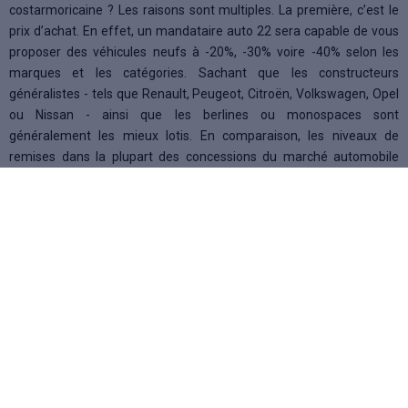
costarmoricaine ? Les raisons sont multiples. La première, c’est le
prix d’achat. En effet, un mandataire auto 22 sera capable de vous
proposer des véhicules neufs à -20%, -30% voire -40% selon les
marques et les catégories. Sachant que les constructeurs
généralistes - tels que Renault, Peugeot, Citroën, Volkswagen, Opel
ou Nissan - ainsi que les berlines ou monospaces sont
généralement les mieux lotis. En comparaison, les niveaux de
remises dans la plupart des concessions du marché automobile
dépassent difficilement -10%, même si vous savez bien négocier !
Sur des véhicules d’occasion, notamment à faible kilométrage, les
mandataires Côtes-d’Armor obtiendront également de meilleurs
prix. Dans les deux cas, cela s’explique par l’indépendance et la forte
capacité de négociation du mandataire. Il peut réaliser une
importation auto depuis un autre pays de l’Union Européenne ou un
déstockage en lots d’un grand distributeur. Parfois, il pratique
également ses propres promotions. Dans tous les cas, ses véhicules
en stock sont remisés avant même que vous arriviez en magasin !
D’autres raisons justifient le choix d’un négociant automobile. Parmi